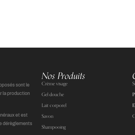
Nos Produits
Crème visage
S
roposés sont le
ar la production
Gel douche
P
Lait corporel
E
inéraux et est
Savon
C
de dérèglements
Shampooing