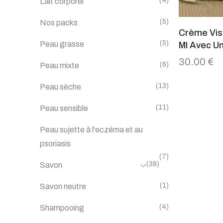
(4)
Lait corporel
(5)
Nos packs
Crème Vis
(5)
Peau grasse
Ml Avec Un
30.00
€
(6)
Peau mixte
(13)
Peau sèche
(11)
Peau sensible
Peau sujette à l'eczéma et au
psoriasis
(7)
(38)
Savon
(1)
Savon neutre
(4)
Shampooing