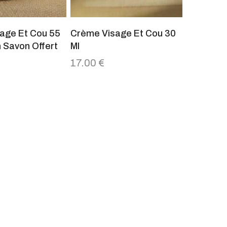
age Et Cou 55
Crème Visage Et Cou 30
 Savon Offert
Ml
17.00
€