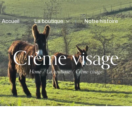
Accueil
La boutique
Notre histoire
Crème visage
Home
La boutique
Crème visage
/
/