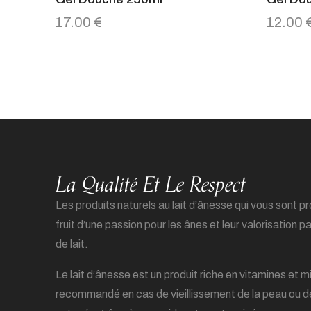
17.00
€
12.00
La Qualité Et Le Respect
Les produits naturels au lait d’ânesse qui vous sont p
fruit d’une passion pour les ânes et leur valorisation p
de lait.
Le lait d’ânesse est un produit riche en vitamines et m
recommandé en cas de vieillissement de la peau ou 