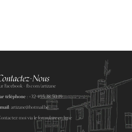
Contactez-Nous
ur Facebook - fb.com/artizane
ar téléphone :
+32 495 38 50 19
mail:
artizane@hotmail.be
ontactez-moi via le formulaire en ligne