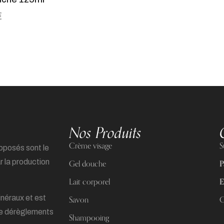
€
Nos Produits
Crème visage
S
roposés sont le
ar la production
Gel douche
P
Lait corporel
E
inéraux et est
Savon
C
de dérèglements
Shampooing