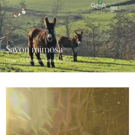
0
Savon mimosa
Home
La boutique
Savon mimosa
/
/