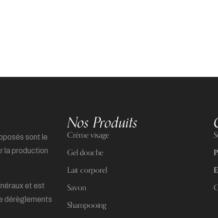
Nos Produits
Crème visage
S
roposés sont le
ar la production
Gel douche
P
Lait corporel
E
inéraux et est
Savon
C
de dérèglements
Shampooing