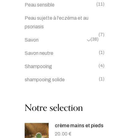
(11)
Peau sensible
Peau sujette à l'eczéma et au
psoriasis
(7)
(38)
Savon
(1)
Savon neutre
(4)
Shampooing
(1)
shampooing solide
Notre selection
crème mains et pieds
20.00
€