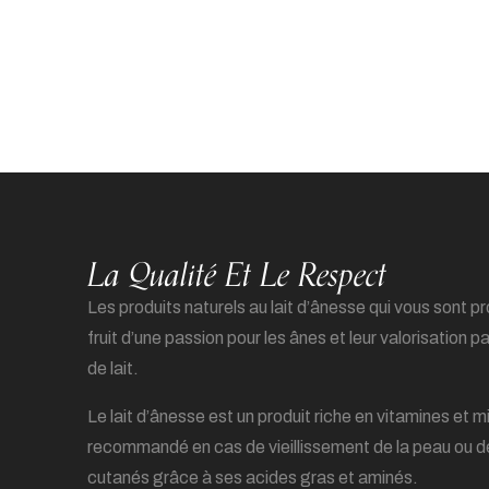
La Qualité Et Le Respect
Les produits naturels au lait d’ânesse qui vous sont p
fruit d’une passion pour les ânes et leur valorisation p
de lait.
Le lait d’ânesse est un produit riche en vitamines et m
recommandé en cas de vieillissement de la peau ou 
cutanés grâce à ses acides gras et aminés.