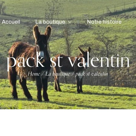
Accueil
La boutique
Notre histoire
pack st valentin
Home
La boutique
pack st valentin
/
/