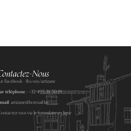
Contactez-Nous
ur Facebook - fb.com/artizane
ar téléphone :
+32 495 38 50 19
mail:
artizane@hotmail.be
ontactez-moi via le formulaire en ligne