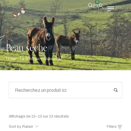
0
Peau sèche
Home
La boutique
Peau sèche
/
/
Affichage de 13–13 sur 13 résultats
Sort by Rated
Filters